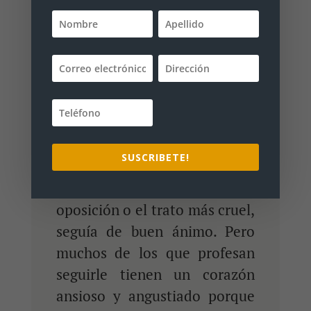
discernir lo futuro; pero Jesús
ve el fin desde el
principio….
“En el corazón de
Cristo, donde reinaba perfecta
armonía con Dios, había
perfecta paz. Nunca le
halagaban los aplausos, ni le
SUSCRIBETE!
deprimían las censuras o el
chasco. En medio de la mayor
oposición o el trato más cruel,
seguía de buen ánimo. Pero
muchos de los que profesan
seguirle tienen un corazón
ansioso y angustiado porque