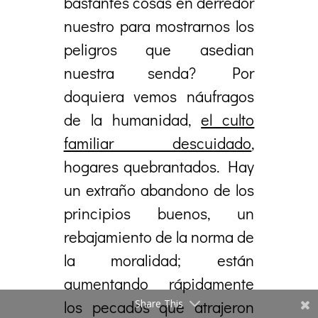
bastantes cosas en derredor
nuestro para mostrarnos los
peligros que asedian
nuestra senda? Por
doquiera vemos náufragos
de la humanidad,
el culto
familiar descuidado
,
hogares quebrantados. Hay
un extraño abandono de los
principios buenos, un
rebajamiento de la norma de
la moralidad; están
aumentando rápidamente
Share This
los pecados que atrajeron