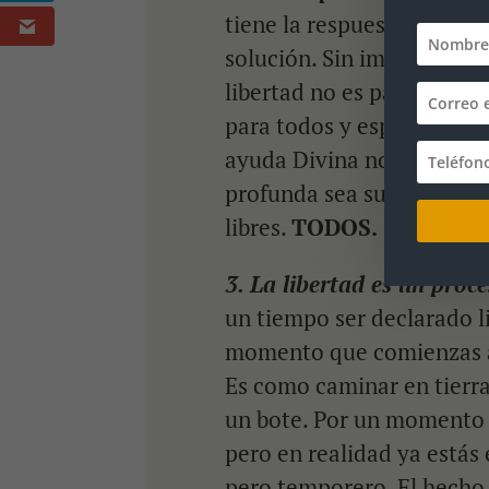
tiene la respuesta. Para c
solución. Sin importar las 
libertad no es para los pr
para todos y especialment
ayuda Divina no discrimin
profunda sea su adicción
libres.
TODOS.
3. La libertad es un proc
un tiempo ser declarado li
momento que comienzas a v
Es como caminar en tierr
un bote. Por un momento s
pero en realidad ya estás 
pero temporero. El hecho 