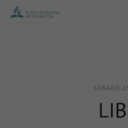
SÁBADO 23
LI