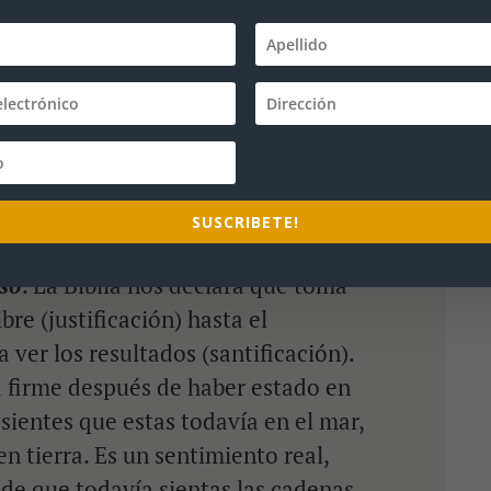
ualquier necesidad, Jesús tiene la
heridas, El Señor tiene la cura. La
ivilegiados ni para unos pocos, sino
e para ti. ¿Puedes creerlo? Que la
a con nadie sin importar cuan
 o su defecto. Todos podemos ser
SUSCRIBETE!
eso
. La Biblia nos declara que toma
bre (justificación) hasta el
er los resultados (santificación).
a firme después de haber estado en
ientes que estas todavía en el mar,
en tierra. Es un sentimiento real,
de que todavía sientas las cadenas