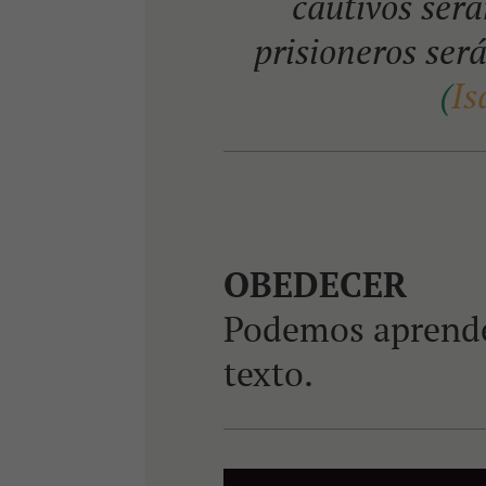
cautivos será
prisioneros será
(
Is
OBEDECER
Podemos aprender
texto.