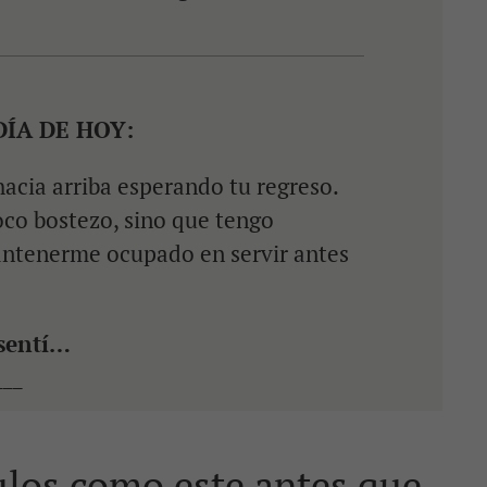
DÍA DE HOY:
hacia arriba esperando tu regreso.
co bostezo, sino que tengo
ntenerme ocupado en servir antes
 sentí…
___
ulos como este antes que