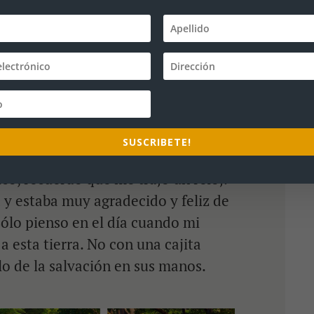
iva.
Puede suceder este año. Puede
expectativa mantiene viva nuestra
a en medio de las luchas
SUSCRIBETE!
s veces. Cuando regresaba a mi
co, recuerdo que me trajo un reloj.
 y estaba muy agradecido y feliz de
Sólo pienso en el día cuando mi
a esta tierra. No con una cajita
lo de la salvación en sus manos.