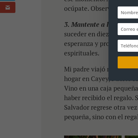
ocúpate. Observa y ora.
3. Mantente a la expectat
suceder en diez años. La 
esperanza y provee fuerz
espirituales.
Mi padre viajó muchísima
hogar en Cayey, Puerto Ri
Vino en una caja pequeña
haber recibido el regalo. 
Salvador regrese otra vez 
pequeña, sino con el rega