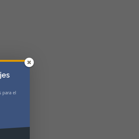
jes
 para el