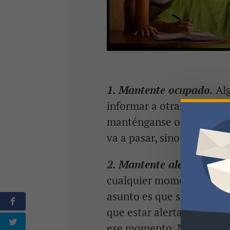
1. Mantente ocupado.
Alg
informar a otras sobre teo
manténganse ocupados. Tú
va a pasar, sino entender
2. Mantente alerta.
La ve
cualquier momento. Si nota
asunto es que si llega la
que estar alerta y no re
ese momento. No te relaj